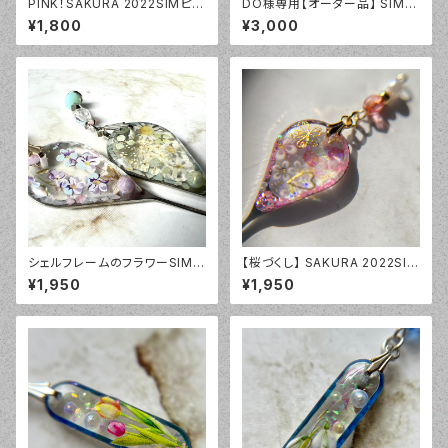
PINK！SAKURA 2022SIMピン
DO様専用【オーダー品】 SIMピ
(long)
ン24/4/3
¥1,800
¥3,000
シェルフレームのフラワーSIMピ
【桜づくし】 SAKURA 2022SIM
ン
ピン
¥1,950
¥1,950