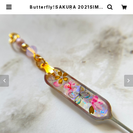
Butterfly！SAKURA 2021SIMピ
ン Ⅲ(long) | Indigo