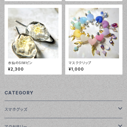
水仙のSIMピン
マスククリップ
¥2,300
¥1,000
CATEGORY
スマホグッズ
SIMピン
アクセサリー