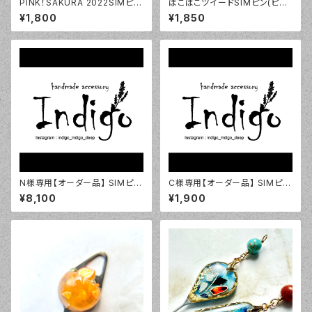
PINK！SAKURA 2022SIMピン
ぽこぽこツイードSIMピン(ピン
(long)
ク系)
¥1,800
¥1,850
N様専用【オーダー品】 SIMピン
C様専用【オーダー品】 SIMピン
24/8/9
24/3/25
¥8,100
¥1,900